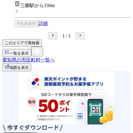
三郷駅から330m
詳細
予約対象外
1
/
1
このエリアで再検索
一覧を表示
愛知県の市区町村一覧へ
地図を表示