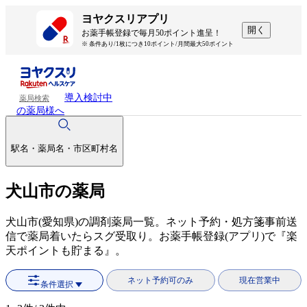
ヨヤクスリアプリ
開く
お薬手帳登録で毎月50ポイント進呈！
※ 条件あり/1枚につき10ポイント/月間最大50ポイント
導入検討中
薬局検索
の薬局様へ
駅名・薬局名・市区町村名
犬山市の薬局
犬山市(愛知県)の調剤薬局一覧。ネット予約・処方箋事前送
信で薬局着いたらスグ受取り。お薬手帳登録(アプリ)で『楽
天ポイントも貯まる』。
ネット予約可のみ
現在営業中
条件選択