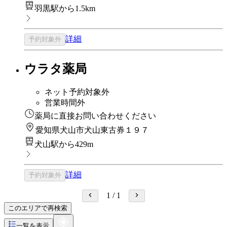
羽黒駅から1.5km
詳細
予約対象外
ウラタ薬局
ネット予約対象外
営業時間外
薬局に直接お問い合わせください
愛知県犬山市犬山東古券１９７
犬山駅から429m
詳細
予約対象外
1
/
1
このエリアで再検索
一覧を表示