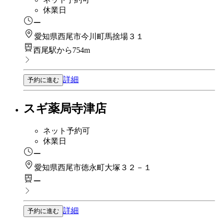
休業日
ー
愛知県西尾市今川町馬捨場３１
西尾駅から754m
詳細
予約に進む
スギ薬局寺津店
ネット予約可
休業日
ー
愛知県西尾市徳永町大塚３２－１
ー
詳細
予約に進む