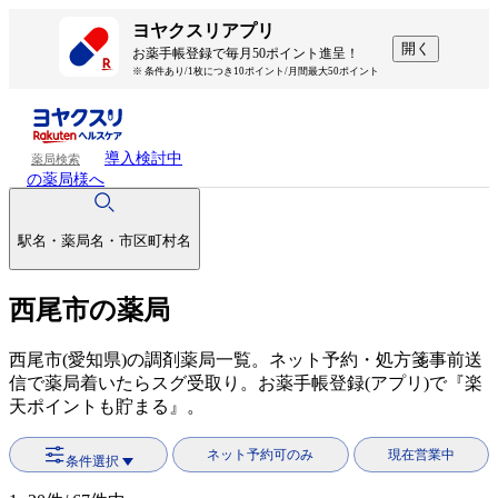
ヨヤクスリアプリ
開く
お薬手帳登録で毎月50ポイント進呈！
※ 条件あり/1枚につき10ポイント/月間最大50ポイント
導入検討中
薬局検索
の薬局様へ
駅名・薬局名・市区町村名
西尾市の薬局
西尾市(愛知県)の調剤薬局一覧。ネット予約・処方箋事前送
信で薬局着いたらスグ受取り。お薬手帳登録(アプリ)で『楽
天ポイントも貯まる』。
ネット予約可のみ
現在営業中
条件選択