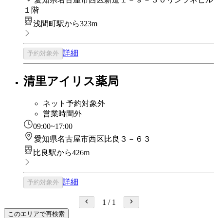
１階
浅間町駅から323m
詳細
予約対象外
清里アイリス薬局
ネット予約対象外
営業時間外
09:00~17:00
愛知県名古屋市西区比良３－６３
比良駅から426m
詳細
予約対象外
1
/
1
このエリアで再検索