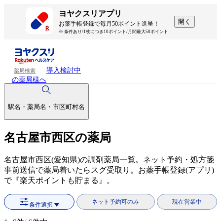
ヨヤクスリアプリ
開く
お薬手帳登録で毎月50ポイント進呈！
※ 条件あり/1枚につき10ポイント/月間最大50ポイント
導入検討中
薬局検索
の薬局様へ
駅名・薬局名・市区町村名
名古屋市西区の薬局
名古屋市西区(愛知県)の調剤薬局一覧。ネット予約・処方箋
事前送信で薬局着いたらスグ受取り。お薬手帳登録(アプリ)
で『楽天ポイントも貯まる』。
ネット予約可のみ
現在営業中
条件選択